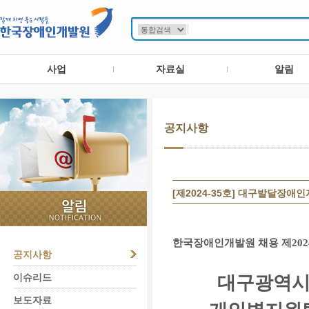
사업
자료실
알림
공지사항
[제2024-35호] 대구발달장애
한국장애인개발원 채용
제
202
공지사항
이슈리드
대구광역
보도자료