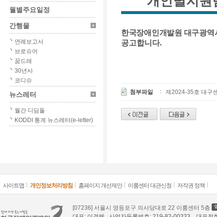
개인별지원팀
월별주요일정
간행물
한국장애인개발원 대구광역
연례보고서
공고합니다
.
브로슈어
꿈드래
30년사
코디슈
첨부파일
제2024-35호 대구
뉴스레터
월간 디딤돌
KODDI 통계 뉴스레터(e-letter)
사이트맵
개인정보처리방침
홈페이지 개선제안
이룸센터 대관신청
저작권 정책
[07236] 서울시 영등포구 의사당대로 22 이룸센터 5층
대표: 이경혜 사업자등록번호: 219-82-00333 대표전화: 02