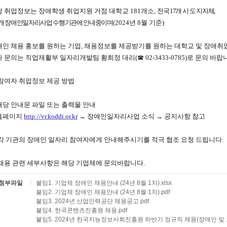
 취업정보는 장애학생 취업지원 거점 대학교 181
개소
,
전국
17
개 시
·
도 지자체
,
7개 장애인일자리사업 수행기관에 안내중이며
(2024
년 8
월 기준
)
애인 채용 홍보를 원하는 기업
,
채용정보를 제공받기를 원하는 대학교 및 장애취
타 문의는 직업재활부 일자리개발팀 황희정 대리
(
☎
02-3433-0785)
로 문의 바랍
참여자 취업정보 제공 방법
해당 안내문 파일 또는 출력물 안내
홈페이지
http://vr.koddi.or.kr
→
장애인일자리사업 소식
→
공지사항 참고
각 기관의 장애인 일자리 참여자에게 안내해주시기를 적극 협조 요청 드립니다
.
채용 관련 세부사항은 해당 기업체에 문의바랍니다.
첨부파일
붙임1. 기업체 장애인 채용안내 (24년 8월 1차).xlsx
붙임2. 기업체 장애인 채용안내 (24년 8월 1차).pdf
붙임3. 2024년 산업인력공단 채용공고.pdf
붙임4. 한국콘텐츠진흥원 채용.pdf
붙임5. 2024년 한국지능정보사회진흥원 하반기 정규직 채용(장애인 및 