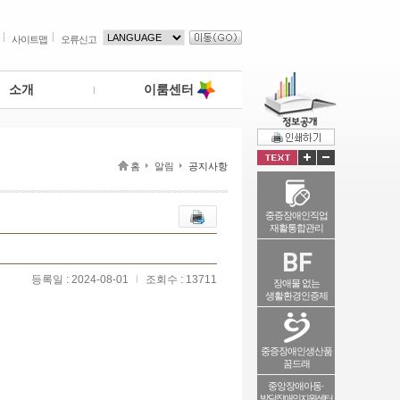
사이트맵
오류신고
소개
이룸센터
홈
알림
공지사항
중증장애인직업
재활통합관리
등록일 : 2024-08-01
l
조회수 : 13711
장애물 없는
생활환경인증제
중증장애인생산품
꿈드래
중앙장애아동·
발달장애인지원센터