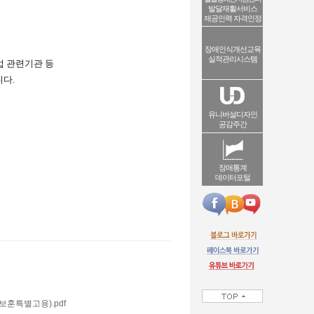
발달재활서비스
제공인력 자격인정
장애인식개선교육
실적관리시스템
업 관련기관 등
니다
.
유니버설디자인
공감주간
장애통계
데이터포털
보훈특별고용).pdf