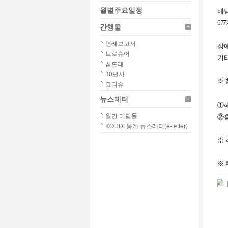
월별주요일정
해당
67
간행물
연례보고서
장
브로슈어
기
꿈드래
30년사
※
코디슈
뉴스레터
①
월간 디딤돌
②
KODDI 통계 뉴스레터(e-letter)
※
※