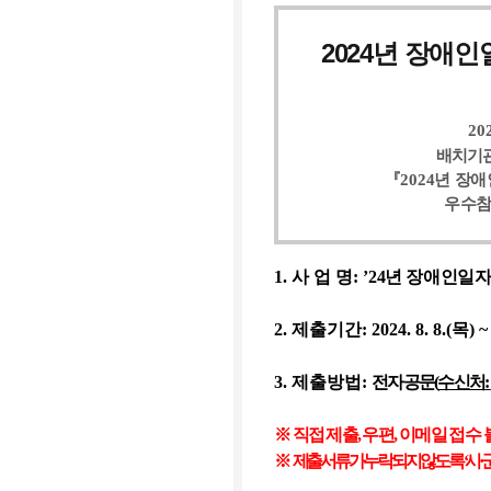
2024
년 장애
20
배치기관
『
2024
년 장
우수참
1
.
사 업 명
: ’
24
년 장애인일자
2
.
제출기간
:
2024. 8. 8.(목
) ~
3
.
제출방법
:
전자공문
(
수신처
:
※
직접 제출
,
우편
,
이메일 접수 
※
제출서류가 누락되지 않도록
‘
시
·