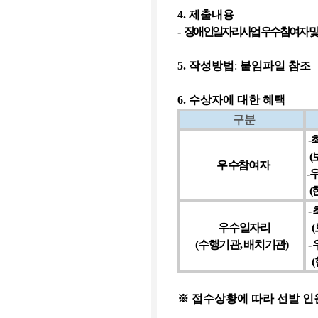
4
.
제출내용
-
장애인일자리사업 우수참여자 및
5
.
작성방법
:
붙임파일 참조
6
.
수상자에 대한 혜택
구분
-
(
우
수참여자
-
우
(
-
우수일자리
(
(
수행기관
,
배치기관
)
-
(
※
접수상황에 따라 선발 인원