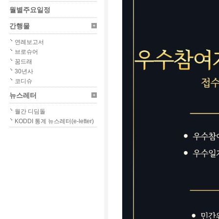
월별주요일정
간행물
연례보고서
브로슈어
꿈드래
30년사
코디슈
뉴스레터
월간 디딤돌
KODDI 통계 뉴스레터(e-letter)