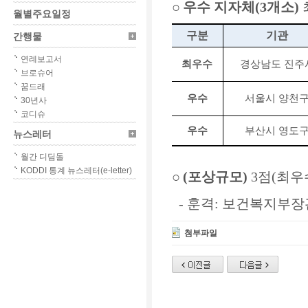
○
우수 지자체
(3
개소
)
월별주요일정
구분
기관
간행물
연례보고서
최우수
경상남도 진주
브로슈어
꿈드래
우수
서울시 양천
30년사
코디슈
우수
부산시 영도
뉴스레터
월간 디딤돌
KODDI 통계 뉴스레터(e-letter)
○
(
포상규모
)
3
점
(
최우
-
훈격
:
보건복지부장
첨부파일