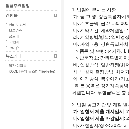
월별주요일정
1. 입찰에 부치는 사항
간행물
가. 공 고 명: 강원특별자
나. 기초금액: 금27,180,0
연례보고서
다. 계약기간: 계약체결일로부터 
브로슈어
꿈드래
라. 계약방법/방식: 일반경쟁
30년사
마. 과업내용: 강원특별자치
코디슈
○ 품목 및 수량: 전기차, 
뉴스레터
○ 납품장소: 강원특별자
바. 입찰방식: 일반경쟁(최저
월간 디딤돌
KODDI 통계 뉴스레터(e-letter)
사. 낙찰자 결정방법: 최저
아. 예가방식: 복수예가(기초
※ 본 용역은 장기계속용역
체결합니다. 투찰금액은 총
2. 입찰 공고기간 및 개찰 일
가. 입찰서 제출 개시일시: 2025.
나. 입찰서 제출 마감일시: 2025.
다. 개찰일시/장소: 2025. 3