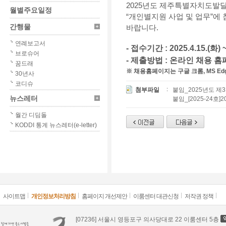
2025년도 제주특별자치도
월별주요일정
“개인별지원 사업 및 업무”에
간행물
바랍니다.
연례보고서
- 접수기간 : 2025.4.15.(화) ~
브로슈어
- 제출방법 : 온라인 채용 홈
꿈드래
※ 채용홈페이지는 구글 크롬, MS E
30년사
코디슈
첨부파일
붙임_2025년도 제
뉴스레터
붙임_[2025-24
월간 디딤돌
KODDI 통계 뉴스레터(e-letter)
사이트맵
개인정보처리방침
홈페이지 개선제안
이룸센터 대관신청
저작권 정책
[07236] 서울시 영등포구 의사당대로 22 이룸센터 5층