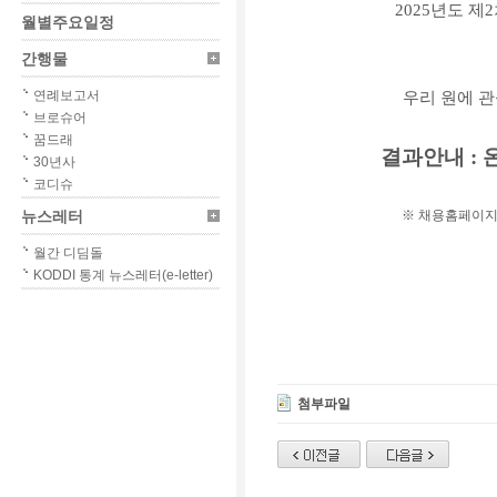
2025
년도 제
2
월별주요일정
간행물
연례보고서
우리 원에 
브로슈어
꿈드래
결과안내
:
30년사
코디슈
※
채용홈페이지
뉴스레터
월간 디딤돌
KODDI 통계 뉴스레터(e-letter)
첨부파일