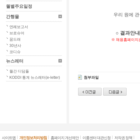
월별주요일정
우리 원에 
간행물
연례보고서
○ 결과안내
브로슈어
꿈드래
※ 채용홈페이지는 
30년사
코디슈
뉴스레터
월간 디딤돌
KODDI 통계 뉴스레터(e-letter)
첨부파일
사이트맵
개인정보처리방침
홈페이지 개선제안
이룸센터 대관신청
저작권 정책