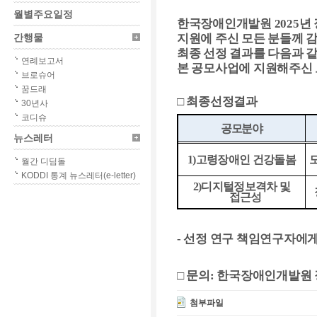
월별주요일정
한국장애인개발원
2025
년
간행물
지원에 주신 모든 분들께 
최종 선정 결과를 다음과 
연례보고서
본 공모사업에 지원해주신 
브로슈어
꿈드래
□
최종선정결과
30년사
코디슈
공모분야
뉴스레터
1)
고령장애인 건강
돌봄
월간 디딤돌
KODDI 통계 뉴스레터(e-letter)
2)
디지털정보격차 및
접근성
-
선정 연구 책임연구자에게
□
문의
:
한국장애인개발원 
첨부파일