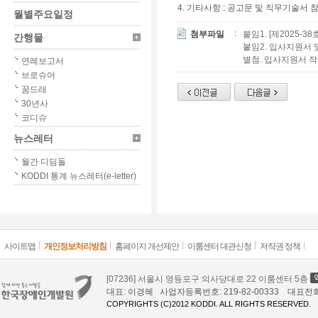
4. 기타사항 : 공고문 및 직무기술서 
월별주요일정
첨부파일
붙임1. [제2025-
간행물
붙임2. 입사지원서 
별첨. 입사지원서 작
연례보고서
브로슈어
꿈드래
30년사
코디슈
뉴스레터
월간 디딤돌
KODDI 통계 뉴스레터(e-letter)
사이트맵
개인정보처리방침
홈페이지 개선제안
이룸센터 대관신청
저작권 정책
[07236] 서울시 영등포구 의사당대로 22 이룸센터 5층
대표: 이경혜 사업자등록번호: 219-82-00333 대표전화: 02
COPYRIGHTS (C)2012 KODDI. ALL RIGHTS RESERVED.