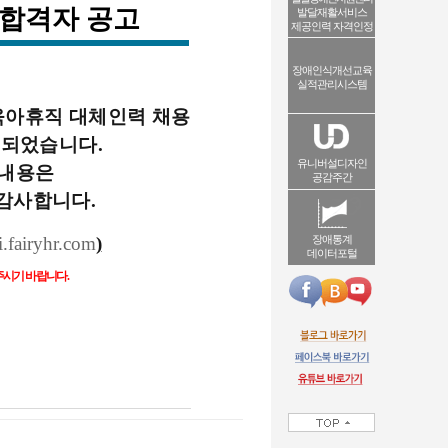
합격자 공고
발달재활서비스
제공인력 자격인정
장애인식개선교육
실적관리시스템
아휴직 대체인력 채용
지되었습니다
.
유니버설디자인
 내용은
공감주간
감사합니다
.
i.fairyhr.com
)
장애통계
데이터포털
주시기 바랍니다
.