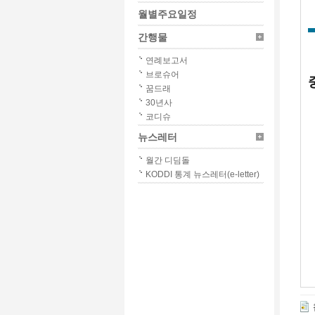
월별주요일정
간행물
연례보고서
브로슈어
꿈드래
30년사
코디슈
뉴스레터
월간 디딤돌
KODDI 통계 뉴스레터(e-letter)