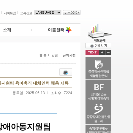
사이트맵
오류신고
소개
이룸센터
홈
알림
공지사항
중증장애인직업
재활통합관리
아동지원팀 육아휴직 대체인력 채용 서류
등록일 : 2025-06-13
l
조회수 : 7224
장애물 없는
생활환경인증제
중증장애인생산품
꿈드래
장애아동지원팀
중앙장애아동·
발달장애인지원센터