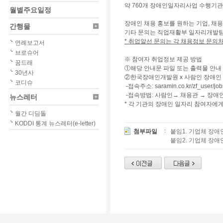
약 760개 장애인일자리사업 수행기관에
월별주요일정
장애인 채용 홍보를 원하는 기업, 채
간행물
기타 문의는 직업재활부 일자리개발팀 최유
* 취업알선 문의는 각 채용정보 문의
연례보고서
브로슈어
※ 참여자 취업정보 제공 방법
꿈드래
①해당 안내문 파일 또는 출력물 안내
30년사
②한국장애인개발원 x 사람인 장애인
코디슈
-접속주소: saramin.co.kr/zf_user/job
-접속방법: 사람인→ 채용관 → 장
뉴스레터
* 각 기관의 장애인 일자리 참여자에
월간 디딤돌
KODDI 통계 뉴스레터(e-letter)
첨부파일
붙임1. 기업체 장애인 
붙임2. 기업체 장애인 