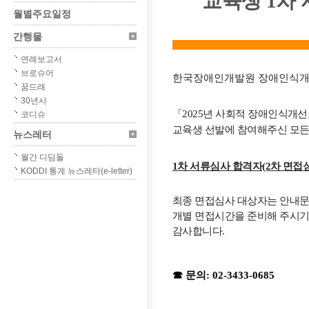
교육생
1
차 
월별주요일정
간행물
연례보고서
브로슈어
한
국장애인개발원 장애인식개
꿈드래
30년사
「
2025
년 사회적 장애인식개선
코디슈
교육생 선발에 참여해주신 모
뉴스레터
월간 디딤돌
1
차 서류심사 합격자
(2
차 면접
KODDI 통계 뉴스레터(e-letter)
최종 면접심사 대상자는 안내
개별 면접시간을 준비해 주시기
감사합니다
.
☎ 문의: 02-3433-0685