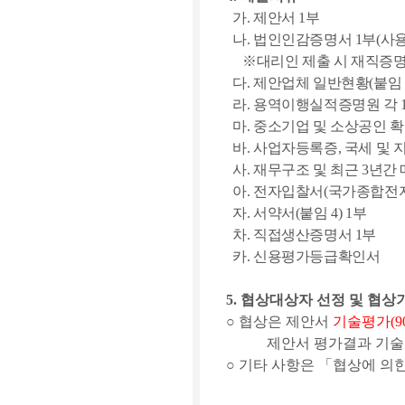
가
.
제안서
1
부
나
.
법인인감증명서
1
부
(
사용
※
대리인 제출 시 재직증
다
.
제안업체 일반현황
(
붙임
라
.
용역이행실적증명원 각
마
.
중소기업 및 소상공인 
바
.
사업자등록증
,
국세 및 
사
.
재무구조 및 최근
3
년간
아
.
전자입찰서
(
국가종합전
자
.
서약서
(
붙임
4) 1
부
차
.
직접생산증명서
1
부
카
.
신용평가등급확인서
5.
협상대상자 선정 및 협상
○
협상은 제안서
기술평가
(9
제안서 평가결과 기
○
기타 사항은
「
협상에 의