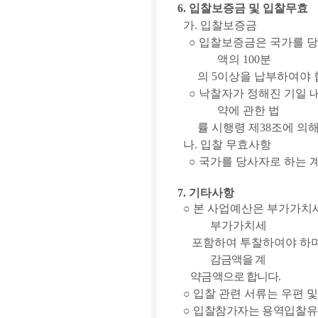
6.
입찰보증금 및 입찰무효
가
.
입찰보증금
○
입찰보증금은 국가를 당
액의
100
분
의
5
이상을 납부하여야 
○
낙찰자가 정해진 기일 
약에 관한 법
률 시행령 제
38
조에 의해
나
.
입찰 무효사항
○
국가를 당사자로 하는 
7.
기타사항
○
본 사업예산은 부가가치
부가가치세
포함하여 투찰하여야 하
감금액을 계
약금액으로 합니다
.
○
입찰 관련 서류는 우편 
○
입찰참가자는 용역입찰