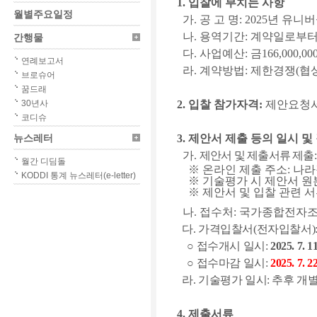
1.
입찰에 부치는 사항
월별주요일정
가
.
공 고 명
:
2025
년 유니버
나
.
용역기간
:
계약일로부
간행물
다
.
사업예산
:
금
166,000,00
연례보고서
라
.
계약방법
:
제한경쟁
(
협
브로슈어
꿈드래
30년사
2.
입찰 참가자격
:
제안요청서
코디슈
뉴스레터
3.
제안서 제출 등의 일시 및
가
.
제안서 및 제출서류 제출
월간 디딤돌
※
온라인 제출 주소
:
나라
KODDI 통계 뉴스레터(e-letter)
※
기술평가 시 제안서 원본
※
제안서 및 입찰 관련 
나
.
접수처
:
국가종합전자
다
.
가격입찰서
(
전자입찰서
)
○
접수개시 일시
:
2025. 7. 11
○
접수마감 일시
:
2025. 7. 22
라
.
기술평가 일시
:
추후 개별
4.
제출서류