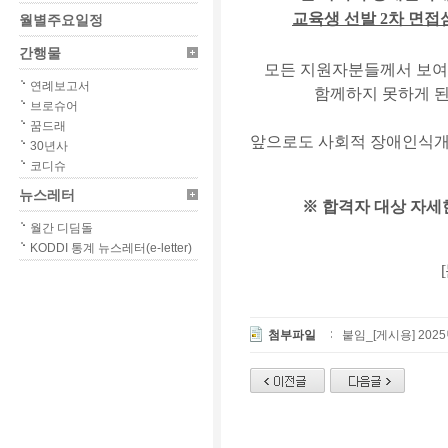
교육생 선발
2
차 면접
월별주요일정
간행물
모든 지원자분들께서 보여
연례보고서
함께하지 못하게 
브로슈어
꿈드래
앞으로도 사회적 장애인식개
30년사
코디슈
뉴스레터
※
합격자 대상 자세
월간 디딤돌
KODDI 통계 뉴스레터(e-letter)
[
첨부파일
붙임_[게시용] 20