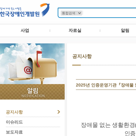
사업
자료실
알림
공지사항
2025년 인증운영기관『장애물 
공지사항
이슈리드
장애물 없는 생활환경
보도자료
인증