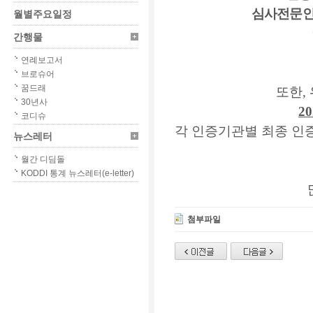
심사전문인
월별주요일정
간행물
연례보고서
브로슈어
꿈드래
또한
,
30년사
20
코디슈
각 인증기관별 최종 
뉴스레터
월간 디딤돌
KODDI 통계 뉴스레터(e-letter)
첨부파일