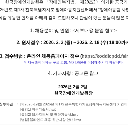
한국장애인개발원은 「
장애인복지법
」
제29조2에 의거한 공공
026
년도 제
1
차 전북특별자치도 장애아동지원센터에서
“
장애아동팀 사업
여할 유능한 인재를 아래와 같이 모집하오니 관심이 있는 분들의 많은 
1. 채용분야 및 인원 : <세부내용 붙임 참고>
2. 원서접수 : 2026. 2. 2.(월) ~ 2026. 2. 18.(수) 18:00까
3. 접수방법 : 온라인 채용홈페이지 접수 (
https://koddicpdd.fai
※ 채용홈페이지는 구글 크롬, MS Edge를 이용해주시기 바랍니다.
4. 기타사항 : 공고문 참고
2026년 2월 2일
한국장애인개발원장
첨부파일
[제2026-19호] 2026년 제1차 전북특별자치도장애아동지원센터 기간제
[붙임1] 직무기술서.hwp
[붙임2] 입사지원서 및 역량기술서.hwp
[별첨] 블라인드 채용 위반사항 안내.hwp