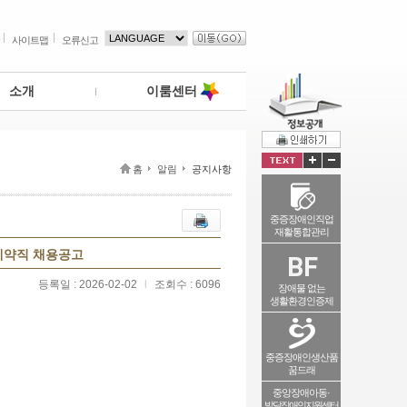
사이트맵
오류신고
소개
이룸센터
홈
알림
공지사항
중증장애인직업
재활통합관리
 계약직 채용공고
등록일 : 2026-02-02
l
조회수 : 6096
장애물 없는
생활환경인증제
중증장애인생산품
꿈드래
중앙장애아동·
발달장애인지원센터