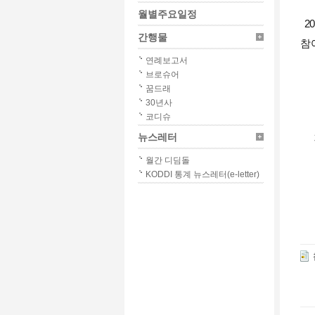
월별주요일정
2
간행물
참
연례보고서
브로슈어
꿈드래
30년사
코디슈
뉴스레터
월간 디딤돌
KODDI 통계 뉴스레터(e-letter)