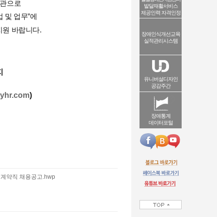
기관으로
발달재활서비스
제공인력 자격인정
 및 업무
”
에
지원 바랍니다
.
장애인식개선교육
실적관리시스템
지
유니버설디자인
공감주간
ryhr.com
)
장애통계
데이터포털
 계약직 채용공고.hwp