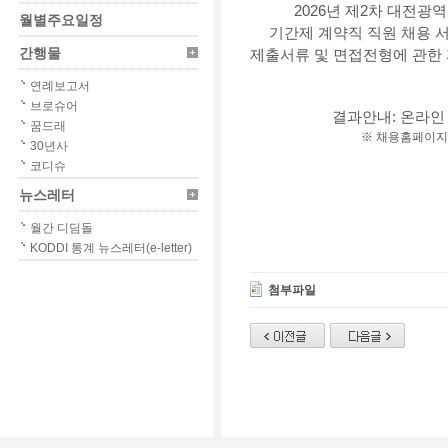
2026년 제2차 대
월별주요일정
기간제 계약직 직원 채용 
간행물
제출서류 및 면접전형에 관한
연례보고서
브로슈어
결과안내: 온라인 채용홈
꿈드래
※ 채용홈페이지는
30년사
코디슈
뉴스레터
월간 디딤돌
KODDI 통계 뉴스레터(e-letter)
첨부파일