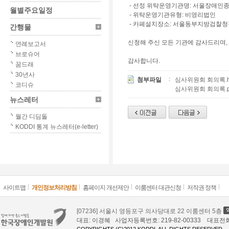
- 선정 위탁운영기관명: 서울장애인
월별주요일정
- 위탁운영기관유형: 비영리법인
- 카페설치장소: 서울동부지방검찰청점
간행물
신청해 주신 모든 기관에 감사드리며,
연례보고서
브로슈어
감사합니다.
꿈드래
30년사
첨부파일
심사위원회 회의록.h
코디슈
심사위원회 회의록.p
뉴스레터
월간 디딤돌
KODDI 통계 뉴스레터(e-letter)
사이트맵
개인정보처리방침
홈페이지 개선제안
이룸센터 대관신청
저작권 정책
[07236] 서울시 영등포구 의사당대로 22 이룸센터 5층
대표: 이경혜 사업자등록번호: 219-82-00333 대표전화: 02