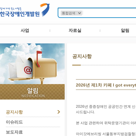
사업
자료실
알림
공지사항
2026년 제1차 카페 I got e
2026년 중증장애인 공공민간 연계 신규일
공지사항
사드립니다.
이슈리드
본 사업 관련하여 위탁운영기관이 아
보도자료
아이갓에브리씽 서울동부지방검찰청점