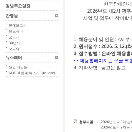
한국장애인
월별주요일정
2026
년도 제
2
차 광
간행물
사업 및 업무에 참여할 
연례보고서
브로슈어
꿈드래
1.
채용분야 및 인원
: <
세부
30년사
2.
원서접수
: 2026. 5. 12.(
화
코디슈
3.
접수방법
:
온라인 채용홈
뉴스레터
※
채용홈페이지는 구글 크
월간 디딤돌
4.
기타사항
:
공고문 참고
KODDI 통계 뉴스레터(e-letter)
첨부파일
2026년도 제2차
2026년도 제2차