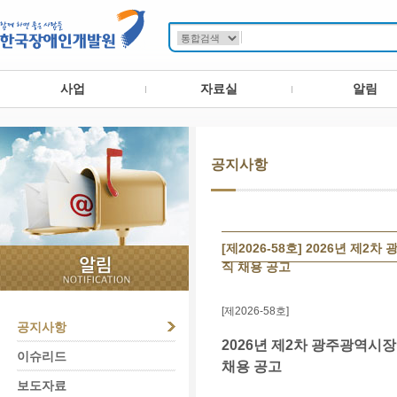
사업
자료실
알림
공지사항
[제2026-58호] 2026년
직 채용 공고
[
제
2026-58
호
]
공지사항
2026
년 제
2
차 광주광역시
이슈리드
채용 공고
보도자료