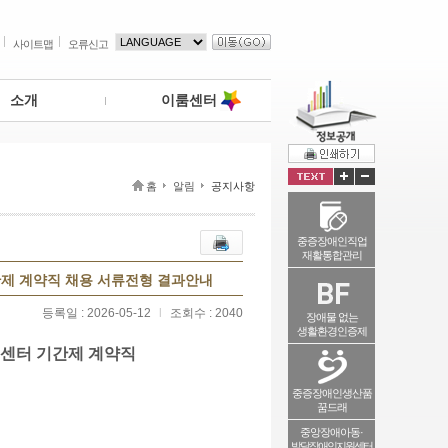
사이트맵
오류신고
소개
이룸센터
홈
알림
공지사항
중증장애인직업
재활통합관리
기간제 계약직 채용 서류전형 결과안내
등록일 : 2026-05-12
l
조회수 : 2040
장애물 없는
생활환경인증제
센터 기간제 계약직
중증장애인생산품
꿈드래
중앙장애아동·
발달장애인지원센터