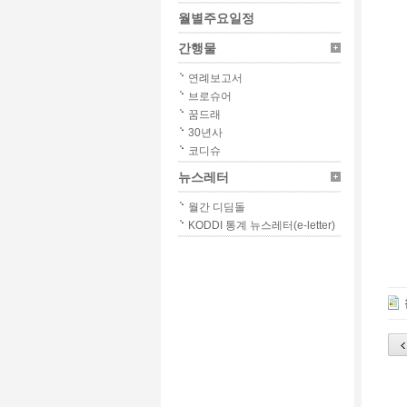
월별주요일정
간행물
연례보고서
브로슈어
꿈드래
30년사
코디슈
뉴스레터
월간 디딤돌
KODDI 통계 뉴스레터(e-letter)