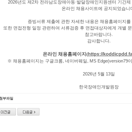
2026
년도 제
2
차 전라남도장애아동
·
발달장애인지원센터 기간제 
온라인 채용사이트에 공지되었습니
증빙서류 제출에 관한 자세한 내용은 채용홈페이지를
또한 면접전형 일정 관련하여 서류검증 후 면접대상자에게 개별 문
참고바랍니다
.
감사합니다
.
온라인 채용홈페이지(
https://koddicpdd.f
※
채용홈페이지는 구글크롬
,
네이버웨일
, MS Edge(version79
2026
년
5
월
13
일
한국장애인개발원장
첨부파일