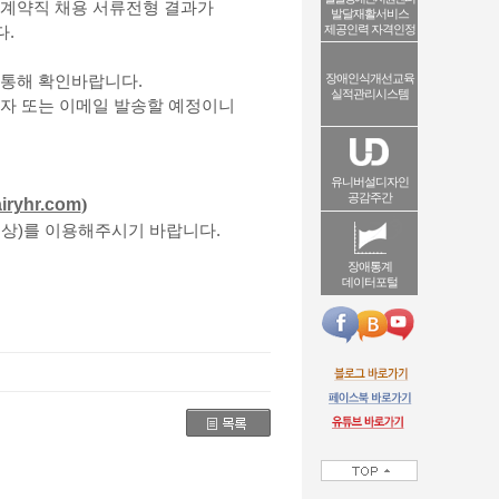
계약직 채용 서류전형 결과가
발달재활서비스
제공인력 자격인정
다
.
장애인식개선교육
 통해 확인바랍니다
.
실적관리시스템
자 또는 이메일 발송할 예정이니
유니버설디자인
공감주간
airyhr.com
)
이상
)
를 이용해주시기 바랍니다
.
장애통계
데이터포털