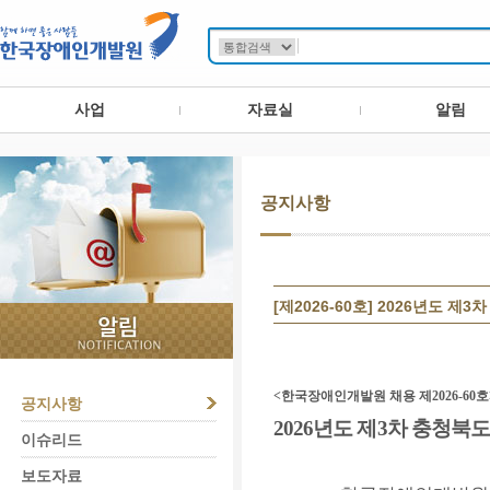
사업
자료실
알림
공지사항
[제2026-60호] 2026년도
<
한국장애인개발원 채용
제
2026-60
호
공지사항
2026
년도 제
3
차 충청북
이슈리드
보도자료