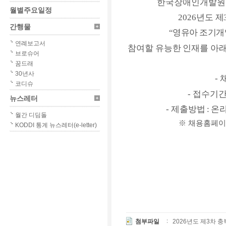
한국장애인개발
월별주요일정
2026
년도
제
간행물
“
영유아 조기
연례보고서
참여할
유능한 인재를
아래
브로슈어
꿈드래
30년사
-
코디슈
-
접수기
뉴스레터
-
제출
방법
:
온라
월간 디딤돌
※
채용홈페이
KODDI 통계 뉴스레터(e-letter)
첨부파일
2026년도 제3차 충