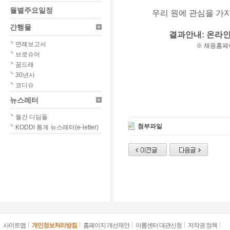
월별주요일정
우리 원에 관심을 가
간행물
결과안내: 온라
연례보고서
※ 채용홈페
브로슈어
꿈드래
30년사
코디슈
뉴스레터
월간 디딤돌
첨부파일
KODDI 통계 뉴스레터(e-letter)
사이트맵
개인정보처리방침
홈페이지 개선제안
이룸센터 대관신청
저작권 정책