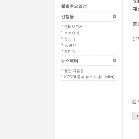
‘
2
월별주요일정
대
간행물
붙
연례보고서
브로슈어
문
꿈드래
30년사
코디슈
뉴스레터
월간 디딤돌
KODDI 통계 뉴스레터(e-letter)