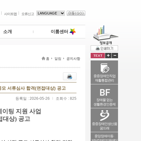
사이트맵
오류신고
소개
이룸센터
홈
알림
공지사항
중증장애인직업
재활통합관리
공모 서류심사 합격(면접대상) 공고
등록일 : 2026-05-26
l
조회수 : 825
장애물 없는
생활환경인증제
베이팅 지원 사업
접대상) 공고
중증장애인생산품
꿈드래
중앙장애아동·
발달장애인지원센터