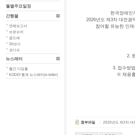
월별주요일정
한국장애인개
간행물
2026년도 제3차 대
연례보고서
참여할 유능한 인재
브로슈어
꿈드래
30년사
코디슈
2. 
뉴스레터
3. 접수방법 
월간 디딤돌
※ 채용홈
KODDI 통계 뉴스레터(e-letter)
첨부파일
2026년도 제3차 