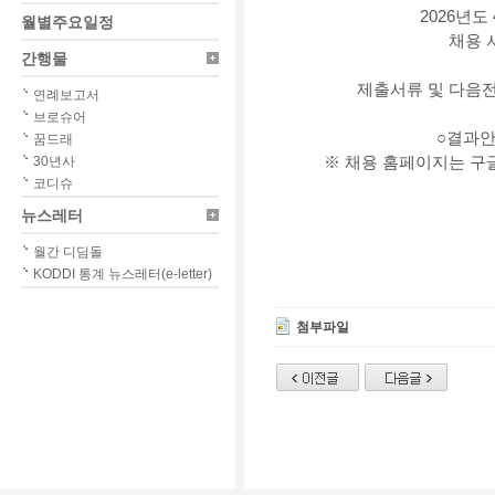
2026
년도
월별주요일정
채용 
간행물
제출서류 및 다음
연례보고서
브로슈어
○
결과
꿈드래
30년사
※
채용 홈페이지는 구
코디슈
뉴스레터
월간 디딤돌
KODDI 통계 뉴스레터(e-letter)
첨부파일