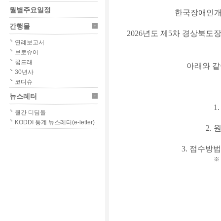
월별주요일정
한국장애인개
간행물
2026년도 제5차 경상북
연례보고서
브로슈어
꿈드래
아래와 같
30년사
코디슈
뉴스레터
1
월간 디딤돌
KODDI 통계 뉴스레터(e-letter)
2. 원
3. 접수방법 :
※