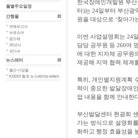
한국장애인개발원 부
월별주요일정
터
)
는
24
일부터 부산광
간행물
원을 대상으로
‘
찾아가
연례보고서
브로슈어
이번 사업설명회는
24
꿈드래
담당 공무원 등
260
여 
30년사
코디슈
에 대한 지자체 공무원
뉴스레터
제공해 지역 협력 체계
월간 디딤돌
KODDI 통계 뉴스레터(e-letter)
특히
,
개인별지원계획 
력이 중요한 발달장애
업 내용을 함께 안내한
부산발달센터 현광희 
가는 방식으로 설명회
화하고 행정 효율성을 