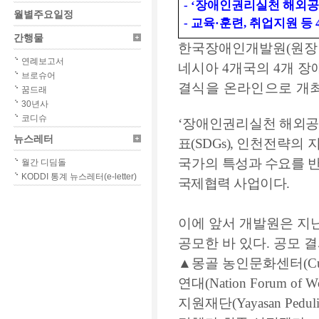
-
‘
장애인권리실천 해외
월별주요일정
-
교육
·
훈련
,
취업지원 등
간행물
한국장애인개발원
(
원장
연례보고서
네시아
4
개국의
4
개 장
브로슈어
결식을 온라인으로 개
꿈드래
30년사
코디슈
‘
장애인권리실천
해외공
뉴스레터
표
(SDGs),
인천전략의 
국가의
특성과 수요를
반
월간 디딤돌
KODDI 통계 뉴스레터(e-letter)
국제협력 사업이다
.
이에 앞서 개발원은 지
공모한 바 있다
.
공모 
▲
몽골 농인문화센터
(C
연대
(Nation Forum of Wo
지원재단
(Yayasan Pedul