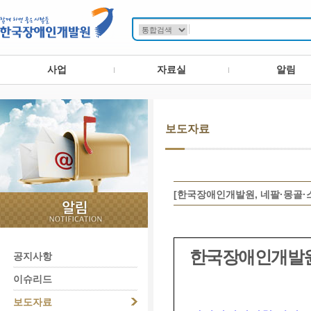
사업
자료실
알림
보도자료
[한국장애인개발원, 네팔·몽골·
한국장애인개발
공지사항
이슈리드
보도자료