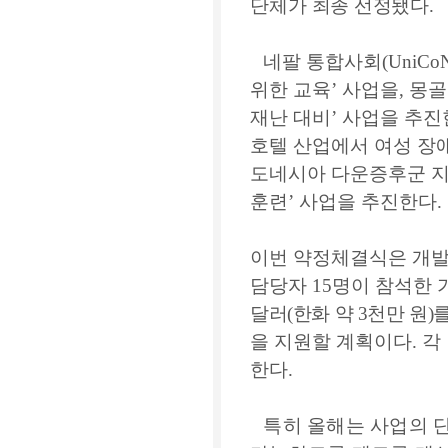
단체가
최종 선정됐다
.
네팔 통합사회
(UniCo
위한 교육
’
사업을
,
몽골
재난 대비
’
사업을 추진
호텔 산업에서 여성 장
도네시아 다운증후군 
훈련
’
사업을 추진한다
.
이번 약정체결식은 개발
담당자
15
명이 참석한 
달러
(
한화 약
3
천만 원
)
을 지원할 계획이다
.
각
한다
.
특히 올해는 사업의 