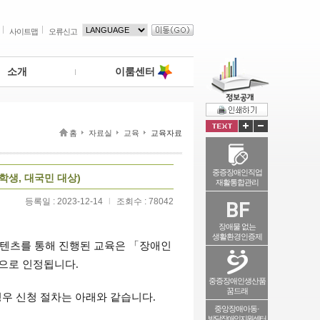
사이트맵
오류신고
소개
이룸센터
홈
자료실
교육
교육자료
중증장애인직업
학생, 대국민 대상)
재활통합관리
등록일 : 2023-12-14
l
조회수 : 78042
장애물 없는
생활환경인증제
콘텐츠를 통해 진행된 교육은
「
장애인
으로 인정됩니다.
중증장애인생산품
꿈드래
우 신청 절차는 아래와 같습니다.
중앙장애아동·
발달장애인지원센터