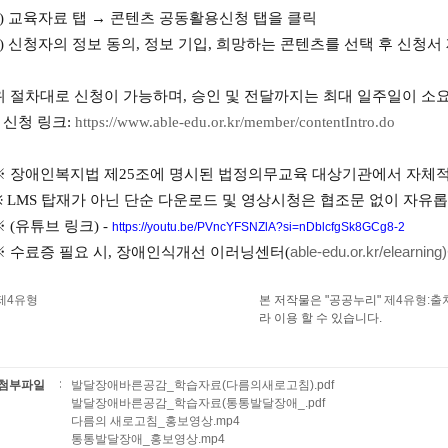
) 교육자료 탭 → 콘텐츠 공동활용신청 탭을 클릭
) 신청자의 정보 동의, 정보 기입, 희망하는 콘텐츠를 선택 후 신청서
 절차대로 신청이 가능하며, 승인 및 전달까지는 최대 일주일이 소
 신청 링크:
https://www.able-edu.or.kr/member/contentIntro.do
 장애인복지법 제25조에 명시된 법정의무교육 대상기관에서 자체적
※
LMS
탑재가 아닌 단순 다운로드 및 영상시청은 협조문 없이 자유롭
※ (유튜브 링크) -
https://youtu.be/PVncYFSNZlA?si=nDblcfgSk8GCg8-2
 수료증 필요 시, 장애인식개선 이러닝센
터(
able-edu.or.kr/elearning)
본 저작물은 "공공누리"
제4유형:출
라 이용 할 수 있습니다.
첨부파일
발달장애바른공감_학습자료(다름의새로고침).pdf
발달장애바른공감_학습자료(통통발달장애_.pdf
다름의 새로고침_홍보영상.mp4
통통발달장애_홍보영상.mp4