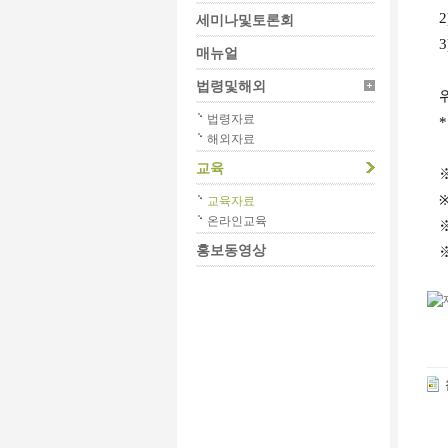
2
세미나및토론회
3
매뉴얼
법령및해외
위
법령자료
*
해외자료
교육
※
교육자료
온라인교육
홍보동영상
※