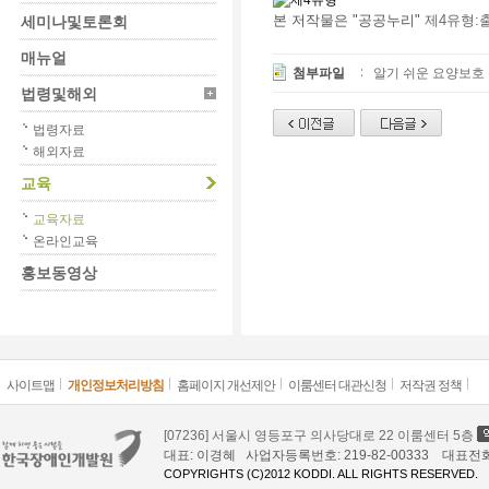
본 저작물은 "공공누리"
제4유형:
세미나및토론회
매뉴얼
첨부파일
알기 쉬운 요양보호 
법령및해외
법령자료
해외자료
교육
교육자료
온라인교육
홍보동영상
사이트맵
개인정보처리방침
홈페이지 개선제안
이룸센터 대관신청
저작권 정책
[07236] 서울시 영등포구 의사당대로 22 이룸센터 5층
대표: 이경혜 사업자등록번호: 219-82-00333 대표전화: 02
COPYRIGHTS (C)2012 KODDI. ALL RIGHTS RESERVED.