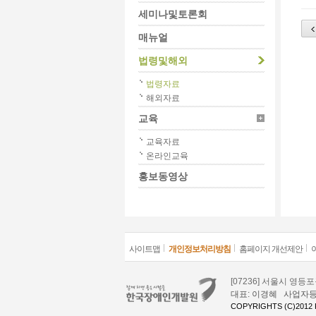
세미나및토론회
매뉴얼
법령및해외
법령자료
해외자료
교육
교육자료
온라인교육
홍보동영상
사이트맵
개인정보처리방침
홈페이지 개선제안
[07236] 서울시 영
대표: 이경혜 사업자등록번호
COPYRIGHTS (C)2012 