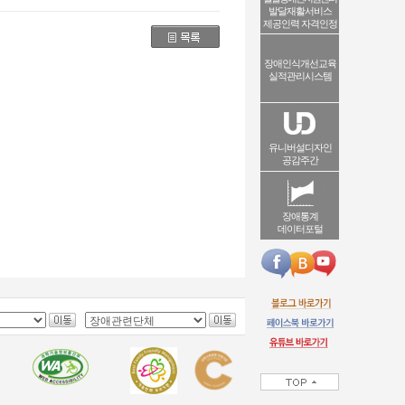
발달재활서비스
제공인력 자격인정
장애인식개선교육
실적관리시스템
유니버설디자인
공감주간
장애통계
데이터포털