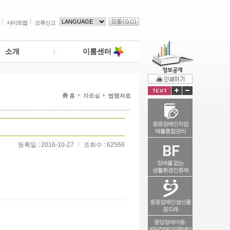
사이트맵
오류신고
소개
이룸센터
홈
자료실
법령자료
중증장애인직업
재활통합관리
등록일 : 2016-10-27
l
조회수 : 62566
장애물 없는
생활환경인증제
중증장애인생산품
꿈드래
중앙장애아동·
발달장애인지원센터