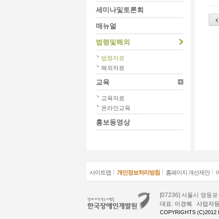
세미나및토론회
매뉴얼
법령및해외
법령자료
해외자료
교육
교육자료
온라인교육
홍보동영상
사이트맵
개인정보처리방침
홈페이지 개선제안
[07236] 서울시 영
대표: 이경혜 사업자등록번호
COPYRIGHTS (C)2012 