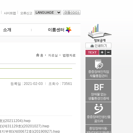
사이트맵
오류신고
소개
이룸센터
홈
자료실
법령자료
중증장애인직업
재활통합관리
등록일 : 2021-02-03
l
조회수 : 73561
장애물 없는
생활환경인증제
중증장애인생산품
0211204).hwp
꿈드래
129호)(20201027).hwp
중앙장애아동·
(제00672호)(20190927).hwp
발달장애인지원센터