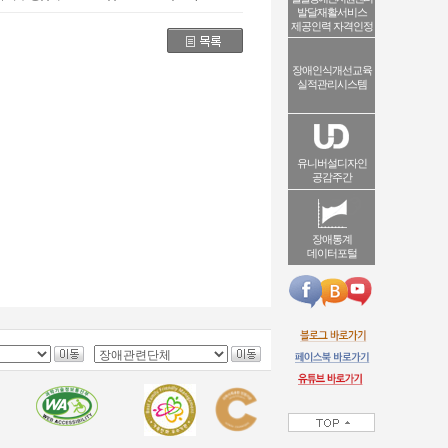
발달재활서비스
제공인력 자격인정
장애인식개선교육
실적관리시스템
유니버설디자인
공감주간
장애통계
데이터포털