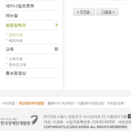
세미나및토론회
매뉴얼
법령및해외
법령자료
해외자료
교육
교육자료
온라인교육
홍보동영상
사이트맵
개인정보처리방침
홈페이지 개선제안
이룸센터 대관신청
저작권 정책
[07236] 서울시 영등포구 의사당대로 22 이룸센터 5층
대표: 이경혜 사업자등록번호: 219-82-00333 대표전화: 02
COPYRIGHTS (C)2012 KODDI. ALL RIGHTS RESERVED.