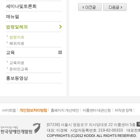
세미나및토론회
매뉴얼
법령및해외
법령자료
해외자료
교육
교육자료
온라인교육
홍보동영상
사이트맵
개인정보처리방침
홈페이지 개선제안
이룸센터 대관신청
저작권 정책
[07236] 서울시 영등포구 의사당대로 22 이룸센터 5층
대표: 이경혜 사업자등록번호: 219-82-00333 대표전화: 02
COPYRIGHTS (C)2012 KODDI. ALL RIGHTS RESERVED.