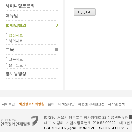
세미나및토론회
매뉴얼
법령및해외
법령자료
해외자료
교육
교육자료
온라인교육
홍보동영상
사이트맵
개인정보처리방침
홈페이지 개선제안
이룸센터 대관신청
저작권 정책
[07236] 서울시 영등포구 의사당대로 22 이룸센터 5층
대표: 이경혜 사업자등록번호: 219-82-00333 대표전화: 02
COPYRIGHTS (C)2012 KODDI. ALL RIGHTS RESERVED.