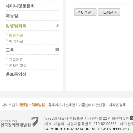
세미나및토론회
매뉴얼
법령및해외
법령자료
해외자료
교육
교육자료
온라인교육
홍보동영상
사이트맵
개인정보처리방침
홈페이지 개선제안
이룸센터 대관신청
저작권 정책
[07236] 서울시 영등포구 의사당대로 22 이룸센터 5층
대표: 이경혜 사업자등록번호: 219-82-00333 대표전화: 02
COPYRIGHTS (C)2012 KODDI. ALL RIGHTS RESERVED.