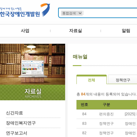
사업
자료실
알림
매뉴얼
전체
정책연구
총
84
개의 내용이 등록되어 있습니다.
번호
구분
신간자료
84
편의증진
[202
장애인복지연구
83
정책연구
장애인 
연구보고서
82
정책연구
장애인 