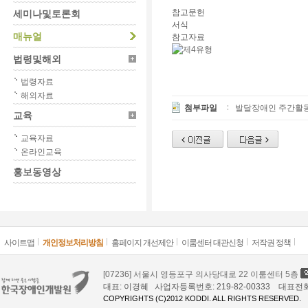
참고문헌
세미나및토론회
서식
매뉴얼
참고자료
법령및해외
법령자료
해외자료
첨부파일
발달장애인 주간활동
교육
교육자료
온라인교육
홍보동영상
사이트맵
개인정보처리방침
홈페이지 개선제안
이룸센터 대관신청
저작권 정책
[07236] 서울시 영등포구 의사당대로 22 이룸센터 5층
대표: 이경혜 사업자등록번호: 219-82-00333 대표전화: 02
COPYRIGHTS (C)2012 KODDI. ALL RIGHTS RESERVED.