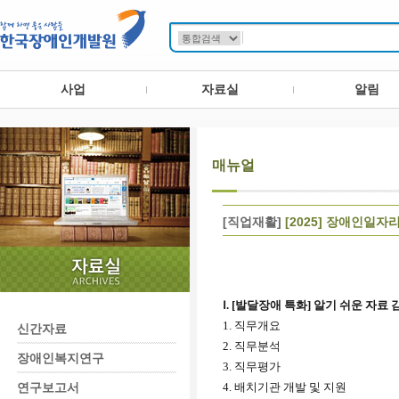
사업
자료실
알림
매뉴얼
[직업재활]
[2025] 장애인일자
Ⅰ. [발달장애 특화] 알기 쉬운 자료 
1.
직무개요
신간자료
2.
직무분석
장애인복지연구
3.
직무평가
연구보고서
4.
배치기관 개발 및 지원