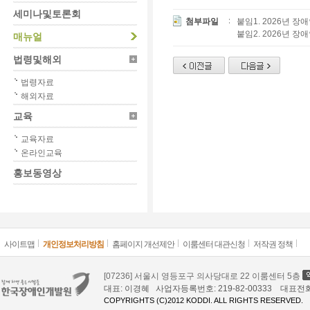
세미나및토론회
첨부파일
붙임1. 2026년 장
붙임2. 2026년 
매뉴얼
법령및해외
법령자료
해외자료
교육
교육자료
온라인교육
홍보동영상
사이트맵
개인정보처리방침
홈페이지 개선제안
이룸센터 대관신청
저작권 정책
[07236] 서울시 영등포구 의사당대로 22 이룸센터 5층
대표: 이경혜 사업자등록번호: 219-82-00333 대표전화: 02
COPYRIGHTS (C)2012 KODDI. ALL RIGHTS RESERVED.