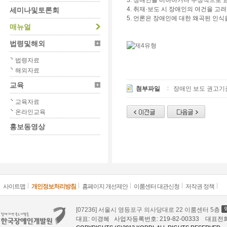
3. 장애인을 비하하거나 부정적으로 
4. 취재·보도 시 장애인의 여건을 고
세미나및토론회
5. 언론은 장애인에 대한 왜곡된 인식
매뉴얼
법령및해외
법령자료
해외자료
교육
첨부파일
장애인 보도 권고기준1
교육자료
온라인교육
홍보동영상
사이트맵
개인정보처리방침
홈페이지 개선제안
이룸센터 대관신청
저작권 정책
[07236] 서울시 영등포구 의사당대로 22 이룸센터 5층
대표: 이경혜 사업자등록번호: 219-82-00333 대표전화: 02