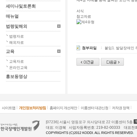
제4장 사례를 통해 살펴본 도전적 행
세미나및토론회
서식
매뉴얼
참고자료
법령및해외
법령자료
해외자료
첨부파일
붙임1. 발달장애인
교육
교육자료
온라인교육
홍보동영상
사이트맵
개인정보처리방침
홈페이지 개선제안
이룸센터 대관신청
저작권 정책
[07236] 서울시 영등포구 의사당대로 22 이룸센터 5층
대표: 이경혜 사업자등록번호: 219-82-00333 대표전화: 02
COPYRIGHTS (C)2012 KODDI. ALL RIGHTS RESERVED.