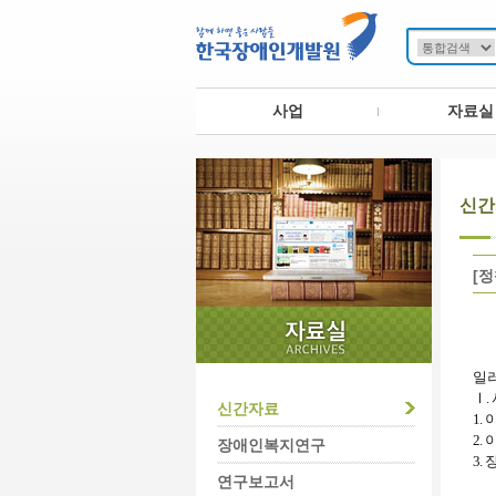
사업
자료실
신간
[
일
Ⅰ
.
신간자료
1.
2.
장애인복지연구
3.
연구보고서