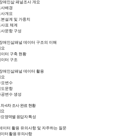
장애인삶 패널조사 개요
조사배경
조사개요
표본설계 및 가중치
조사표 체계
조사문항 구성
장애인삶패널 데이터 구조의 이해
개요
데이터 구축 현황
데이터 구조
장애인삶패널 데이터 활용
개요
주요변수
척도문항
가공변수 생성
1차-6
차 조사 완료 현황
개요
주요영역별 응답자 특성
데이터 활용 유의사항 및 자주하는 질문
 데이터 활용 유의사항