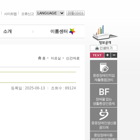
사이트맵
오류신고
소개
이룸센터
홈
자료실
신간자료
중증장애인직업
재활통합관리
등록일 : 2025-06-13
l
조회수 : 89124
장애물 없는
생활환경인증제
중증장애인생산품
꿈드래
중앙장애아동·
발달장애인지원센터