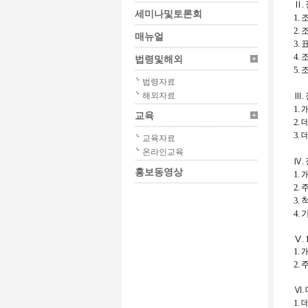
Ⅱ
.
세미나및토론회
1.
2.
매뉴얼
3.
4.
법령및해외
5.
법령자료
해외자료
Ⅲ
.
1.
교육
2.
3.
교육자료
온라인교육
Ⅳ
.
홍보동영상
1.
2.
3.
4.
Ⅴ.
1.
2.
Ⅵ
.
1.