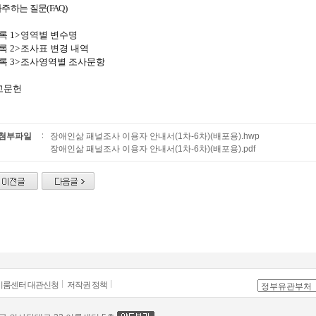
 자주하는 질문(FAQ)
록
1>
영역별 변수명
록
2>
조사표 변경 내역
록
3>
조사영역별 조사문항
고문헌
첨부파일
장애인삶 패널조사 이용자 안내서(1차-6차)(배포용).hwp
장애인삶 패널조사 이용자 안내서(1차-6차)(배포용).pdf
이룸센터 대관신청
저작권 정책