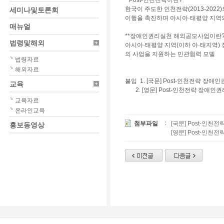
* Post-인천전략이란?
한국이 주도한 인천전략(2013-2022
세미나및토론회
이행을 촉진하며 아시아·태평양 지역의
매뉴얼
**장애인권리실천 해외공모사업이란
법령및해외
아시아·태평양 지역(이하 아·태지역) 
의 사업을 지원하는 민관협력 모델
법령자료
해외자료
붙임 1. [국문] Post-인천전략 장
교육
2. [영문] Post-인천전략 장애인
교육자료
온라인교육
첨부파일
[국문] Post-인천
홍보동영상
[영문] Post-인천