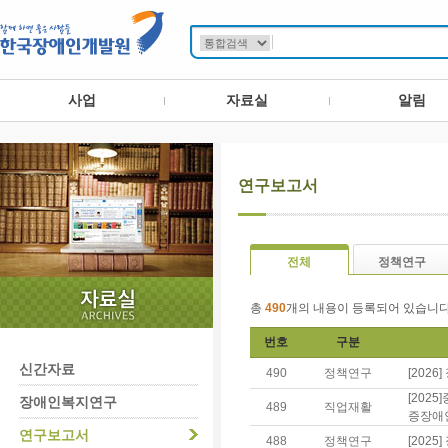
사업
자료실
알림
연구보고서
전체
정책연구
총
490
개의 내용이 등록되어 있습니다
번호
구분
신간자료
490
정책연구
[202
[20
장애인복지연구
489
직업재활
증장애
연구보고서
488
정책연구
[202