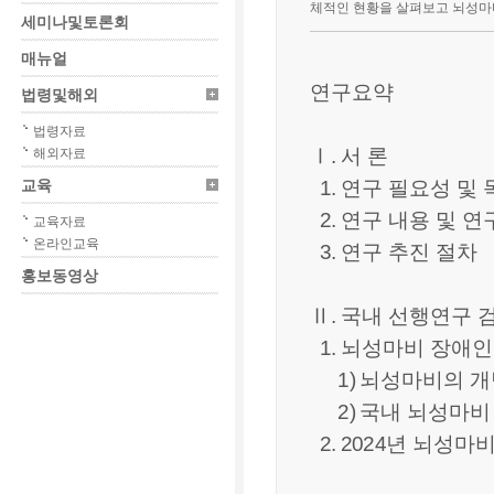
체적인 현황을 살펴보고 뇌성마
세미나및토론회
매뉴얼
연구요약
법령및해외
법령자료
Ⅰ
.
서 론
해외자료
1.
연구 필요성 및
교육
2.
연구 내용 및 연
교육자료
온라인교육
3.
연구 추진 절차
홍보동영상
Ⅱ
.
국내 선행연구 
1.
뇌성마비 장애인
1)
뇌성마비의 개
2)
국내 뇌성마비
2. 2024
년 뇌성마