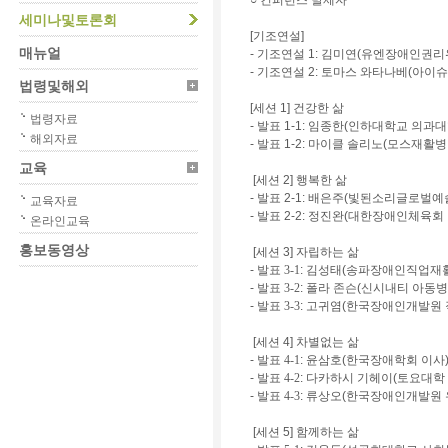
○ 컨퍼런스 발제자
세미나및토론회
[기조연설]
매뉴얼
-
기조연설 1
: 김미연(유엔장애인권리
-
기조연설 2
: 토마스 와타나베(아이
법령및해외
[세션 1] 건강한 삶
법령자료
- 발표 1-1
: 임종한(인하대학교 의과
해외자료
- 발표 1-2
: 마이클 솔리노(모스재활병
교육
[세션 2] 행복한 삶
-
발표 2-1
: 배은주(빛된소리글로벌예
교육자료
-
발표 2-2
: 정진완(대한장애인체육회
온라인교육
홍보동영상
[세션 3] 자립하는 삶
-
발표 3-1
: 김성태(송파장애인직업재
-
발표 3-2
: 폴라 존슨(신시내티 아동
-
발표 3-3
: 고귀염(한국장애인개발원 
[세션 4] 차별없는 삶
-
발표 4-1
: 윤삼호(한국장애학회 이사
-
발표 4-2
: 다카하시 기헤이(토요대
-
발표 4-3
: 류상오(한국장애인개발원
[세션 5]
함께하는 삶