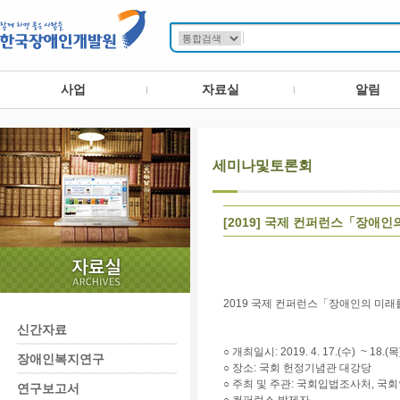
사업
자료실
알림
세미나및토론회
[2019] 국제 컨퍼런스「장애
2019 국제 컨퍼런스「장애인의 미래
신간자료
○
개최일시
: 2019. 4. 17.(수) ~ 18.(목
장애인복지연구
○
장소
:
국회 헌정기념관 대강당
○
주최 및 주관
: 국회입법조사처, 국
연구보고서