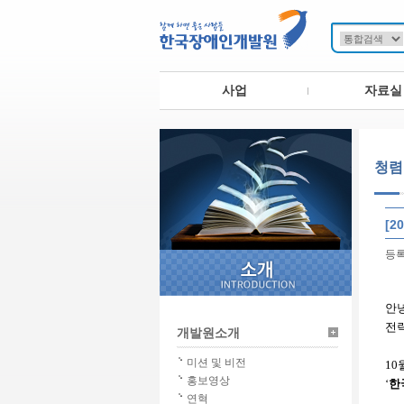
사업
자료실
청렴
[2
등록일
안
전
개발원소개
미션 및 비전
10
홍보영상
‘
한
연혁