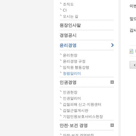
조직도
이
CI
오시는 길
앞
원장인사말
감
경영공시
윤리경영
윤리헌장
윤리경영 규정
임직원 행동강령
청렴알리미
인권경영
인권헌장
인권알리미
갑질피해 신고·지원센터
갑질근절게시판
기업민원보호서비스헌장
안전·보건 경영
안전·보건 경영방침