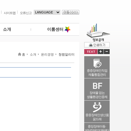
사이트맵
오류신고
소개
이룸센터
홈
소개
윤리경영
청렴알리미
중증장애인직업
재활통합관리
장애물 없는
생활환경인증제
중증장애인생산품
꿈드래
중앙장애아동·
발달장애인지원센터