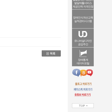
발달재활서비스
제공인력 자격인정
장애인식개선교육
실적관리시스템
유니버설디자인
공감주간
장애통계
데이터포털