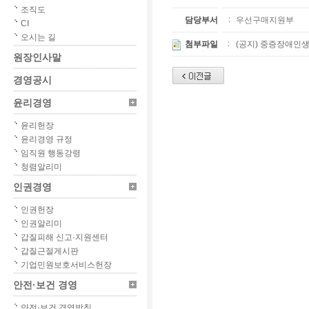
조직도
담당부서
우선구매지원부
CI
오시는 길
첨부파일
(공지) 중증장애인생
원장인사말
경영공시
윤리경영
윤리헌장
윤리경영 규정
임직원 행동강령
청렴알리미
인권경영
인권헌장
인권알리미
갑질피해 신고·지원센터
갑질근절게시판
기업민원보호서비스헌장
안전·보건 경영
안전·보건 경영방침